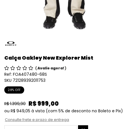
Calça Oakley New Explorer Mist
(
Avalie agora!
)
Ref:
FOA407480-68S
SKU 721289392011753
28% OFF
R$ 999,00
R$ 1.399,90
ou
R$ 949,05
à vista
(com 5% de desconto no Boleto e Pix)
Consulte frete e prazo de entrega