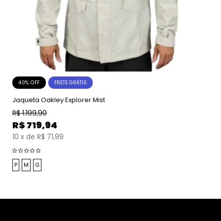
40% OFF
FRETE GRÁTIS
Jaqueta Oakley Explorer Mist
R$
1.199,90
R$
719,94
10
x
de
R$ 71,99
P
M
G