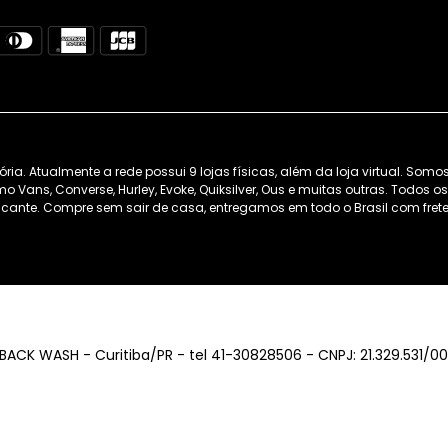
. Atualmente a rede possui 9 lojas físicas, além da loja virtual. Somo
 Vans, Converse, Hurley, Evoke, Quiksilver, Ous e muitas outras. Todos 
cante. Compre sem sair de casa, entregamos em todo o Brasil com frete 
BACK WASH - Curitiba/PR - tel 41-30828506 - CNPJ: 21.329.531/0