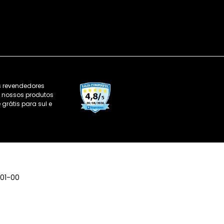
s revendedores
os nossos produtos
grátis para sul e
001-00