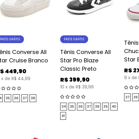
FRETE GRÁTIS
FRETE GRÁTIS
Têni
Chuck
ênis Converse All
Tênis Converse All
Star
tar Cruise Branco
Star Pro Blaze
Classic Preto
R$
2
$
449,90
9
x
de
x
de
R$ 44,99
R$
399,90
10
x
de
R$ 39,99
37
39
4
35
36
37
38
34
35
36
37
38
39
40
41