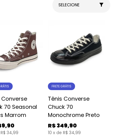
SELECIONE
GRÁTIS
FRETE GRÁTIS
s Converse
Tênis Converse
k 70 Seasonal
Chuck 70
rs Marrom
Monochrome Preto
49,90
R$
349,90
R$ 34,99
10
x
de
R$ 34,99