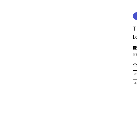
T
L
R
10
3
4