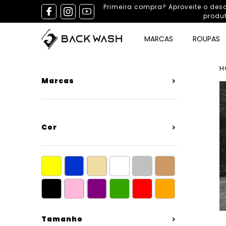
Primeira compra? Aproveite o de
produ
MARCAS
ROUPAS
H
Marcas
Cor
amarelo
azul
bege
branco
cinza
marrom
(4)
(12)
(8)
(39)
(2)
(20)
preto
rosa
roxo
verde
vermelho
laranjado
(45)
(14)
(2)
(11)
(9)
(4)
Tamanho