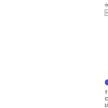
3
T
C
L