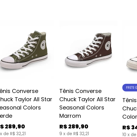
FRETE 
ênis Converse
Tênis Converse
huck Taylor All Star
Chuck Taylor All Star
Têni
easonal Colors
Seasonal Colors
Chuc
erde
Marrom
Colo
$
289,90
R$
289,90
R$
3
x
de
R$ 32,21
9
x
de
R$ 32,21
10
x
de