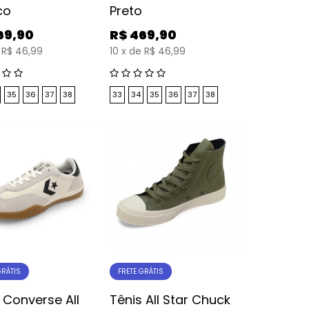
co
Preto
69,90
R$
469,90
R$ 46,99
10
x
de
R$ 46,99
35
36
37
38
33
34
35
36
37
38
GRÁTIS
FRETE GRÁTIS
 Converse All
Tênis All Star Chuck