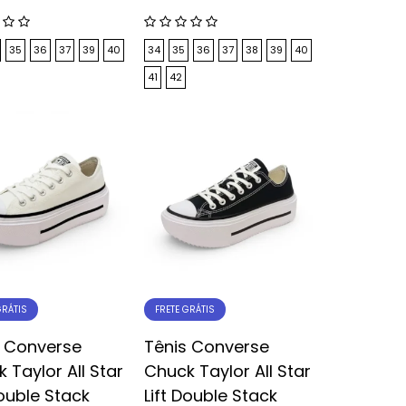
35
36
37
39
40
34
35
36
37
38
39
40
41
42
GRÁTIS
FRETE GRÁTIS
s Converse
Tênis Converse
 Taylor All Star
Chuck Taylor All Star
Double Stack
Lift Double Stack