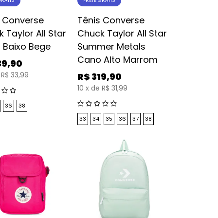
GRÁTIS
FRETE GRÁTIS
s Converse
Tênis Converse
 Taylor All Star
Chuck Taylor All Star
 Baixo Bege
Summer Metals
Cano Alto Marrom
39,90
R$ 33,99
R$
319,90
10
x
de
R$ 31,99
36
38
33
34
35
36
37
38