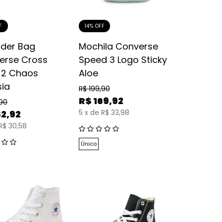
F
14% OFF
lder Bag
Mochila Converse
erse Cross
Speed 3 Logo Sticky
 2 Chaos
Aloe
sia
R$
199,90
R$
169,92
,90
5
x
de
R$ 33,98
52,92
R$ 30,58
Único