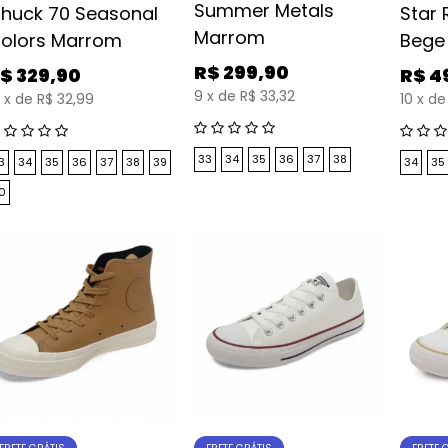
Summer Metals
huck 70 Seasonal
Star 
Marrom
olors Marrom
Bege
R$
299,90
$
329,90
R$
4
9
x
de
R$ 33,32
x
de
R$ 32,99
10
x
de
33
34
35
36
37
38
3
34
35
36
37
38
39
34
35
0