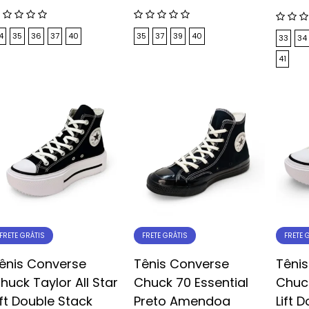
4
35
36
37
40
35
37
39
40
33
34
41
FRETE GRÁTIS
FRETE GRÁTIS
FRETE 
ênis Converse
Tênis Converse
Têni
huck Taylor All Star
Chuck 70 Essential
Chuck
ift Double Stack
Preto Amendoa
Lift 