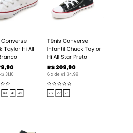
s Converse
Tênis Converse
 Taylor Hi All
Infantil Chuck Taylor
 Branco
Hi All Star Preto
79,90
R$
209,90
R$ 31,10
6
x
de
R$ 34,98
40
41
42
26
27
28