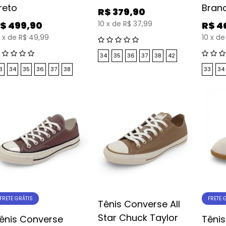
reto
Bran
R$
379,90
10
x
de
R$ 37,99
$
499,90
R$
4
x
de
R$ 49,99
10
x
de
34
35
36
37
38
42
3
34
35
36
37
38
33
34
FRETE GRÁTIS
FRETE 
Tênis Converse All
Star Chuck Taylor
ênis Converse
Tênis