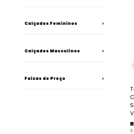
Calçados Femininos
Calçados Masculinos
Faixas de Preço
T
C
S
V
R
9