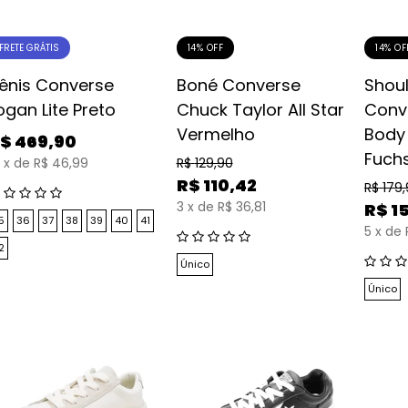
14% OFF
14% OF
FRETE GRÁTIS
ênis Converse
Boné Converse
Shou
ogan Lite Preto
Chuck Taylor All Star
Conv
Vermelho
Body
$
469,90
Fuch
x
de
R$ 46,99
R$
129,90
R$
110,42
R$
179
3
x
de
R$ 36,81
R$
1
5
36
37
38
39
40
41
5
x
de
2
Único
Único