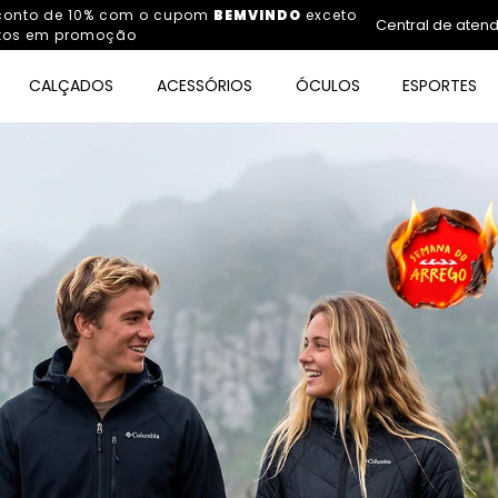
sconto de 10% com o cupom
BEMVINDO
exceto
Central de aten
tos em promoção
CALÇADOS
ACESSÓRIOS
ÓCULOS
ESPORTES