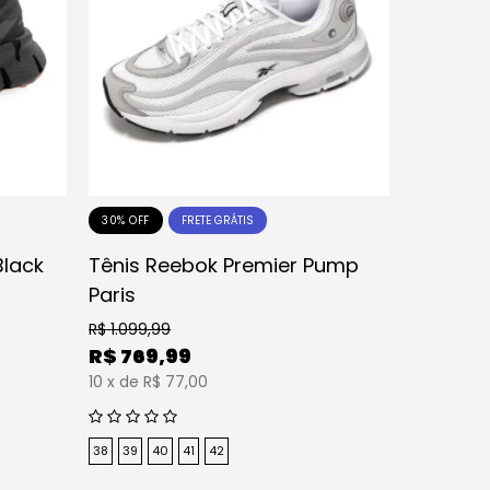
30% OFF
FRETE GRÁTIS
Black
Tênis Reebok Premier Pump
Paris
R$
1.099,99
R$
769,99
10
x
de
R$ 77,00
38
39
40
41
42