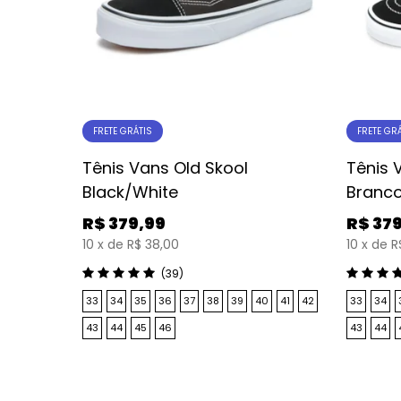
FRETE GRÁTIS
FRETE GR
Tênis Vans Old Skool
Tênis 
Black/White
Branc
R$
379,99
R$
37
10
x
de
R$ 38,00
10
x
de
R
(39)
33
34
35
36
37
38
39
40
41
42
33
34
43
44
45
46
43
44