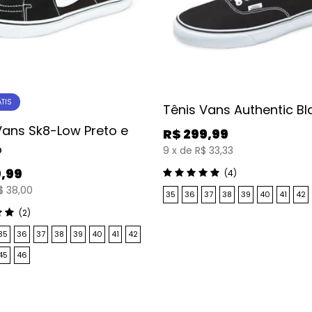
ÁTIS
Tênis Vans Authentic Bl
Vans Sk8-Low Preto e
R$
299,99
o
9
x
de
R$ 33,33
9,99
(4)
$ 38,00
35
36
37
38
39
40
41
42
(2)
35
36
37
38
39
40
41
42
45
46