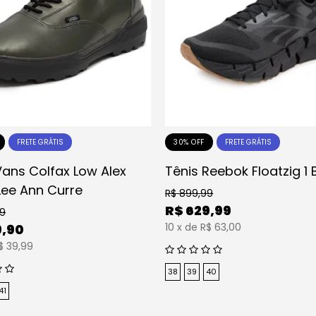
30% OFF
FRETE GRÁTIS
FRETE GRÁTIS
Vans Colfax Low Alex
Tênis Reebok Floatzig 1 
Lee Ann Curre
R$
899,99
R$
629,99
99
10
x
de
R$ 63,00
9,90
$ 39,99
38
39
40
41