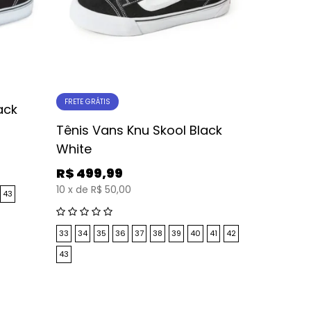
FRETE GRÁTIS
ack
Tênis Vans Knu Skool Black
White
R$
499,99
10
x
de
R$ 50,00
43
33
34
35
36
37
38
39
40
41
42
43