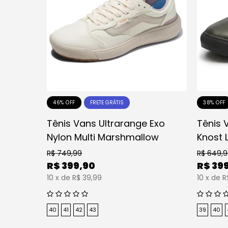
46% OFF
38% OFF
FRETE GRÁTIS
Tênis Vans Ultrarange Exo
Tênis 
Nylon Multi Marshmallow
Knost 
R$
749,99
R$
649,
R$
399,90
R$
39
10
x
de
R$ 39,99
10
x
de
R
40
41
42
43
39
40