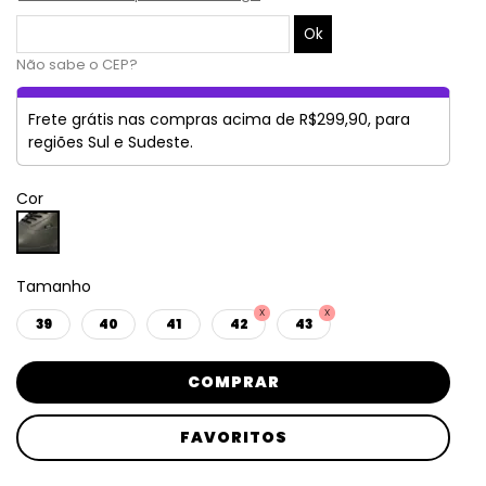
Não sabe o CEP?
Frete grátis nas compras acima de R$299,90, para
regiões Sul e Sudeste.
Cor
Tamanho
39
40
41
42
43
COMPRAR
FAVORITOS