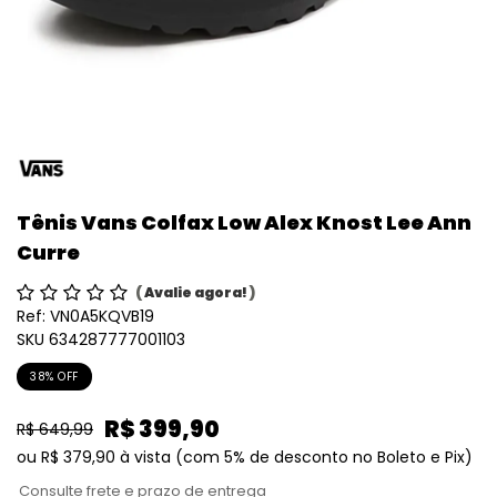
Tênis Vans Colfax Low Alex Knost Lee Ann
Curre
(
Avalie agora!
)
Ref:
VN0A5KQVB19
SKU 634287777001103
38% OFF
R$ 399,90
R$ 649,99
ou
R$ 379,90
à vista
(com 5% de desconto no Boleto e Pix)
Consulte frete e prazo de entrega