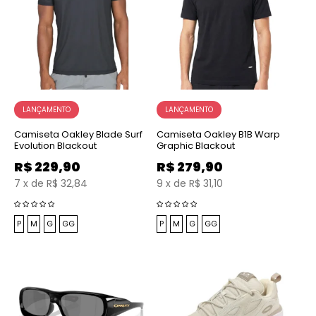
Camiseta Oakley Blade Surf
Camiseta Oakley B1B Warp
Evolution Blackout
Graphic Blackout
R$
229,90
R$
279,90
7
x
de
R$ 32,84
9
x
de
R$ 31,10
P
M
G
GG
P
M
G
GG