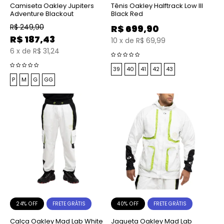
Camiseta Oakley Jupiters
Tênis Oakley Halftrack Low III
Adventure Blackout
Black Red
R$
249,90
R$
699,90
R$
187,43
10
x
de
R$ 69,99
6
x
de
R$ 31,24
39
40
41
42
43
P
M
G
GG
24% OFF
40% OFF
FRETE GRÁTIS
FRETE GRÁTIS
Calça Oakley Mad Lab White
Jaqueta Oakley Mad Lab