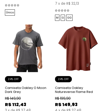
7
x
de
R$ 32,13
Único
M
G
GG
24% OFF
24% OFF
Camiseta Oakley O Moon
Camiseta Oakley
Dark Grey
Natureverse Flame Red
R$
149,90
R$
199,90
R$
112,43
R$
149,93
3
x
de
R$ 37,48
4
x
de
R$ 37,48