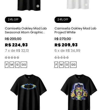
24% OFF
24% OFF
Camiseta Oakley Mad Lab
Camiseta Oakley Mad Lab
Seasonal Atom Graphic
Project White
Blackout
R$
299,90
R$
279,90
R$
224,93
R$
209,93
7
x
de
R$ 32,13
6
x
de
R$ 34,99
P
M
G
GG
P
M
G
GG