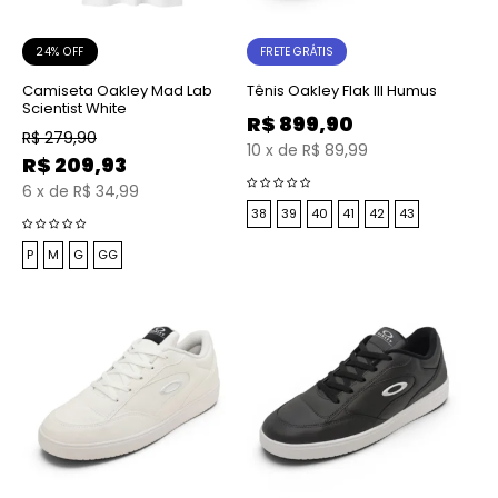
24% OFF
FRETE GRÁTIS
Camiseta Oakley Mad Lab
Tênis Oakley Flak III Humus
Scientist White
R$
899,90
R$
279,90
10
x
de
R$ 89,99
R$
209,93
6
x
de
R$ 34,99
38
39
40
41
42
43
P
M
G
GG