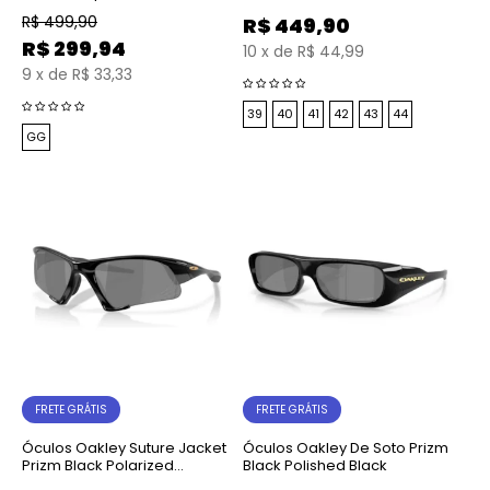
R$
499,90
R$
449,90
R$
299,94
10
x
de
R$ 44,99
9
x
de
R$ 33,33
39
40
41
42
43
44
GG
FRETE GRÁTIS
FRETE GRÁTIS
Óculos Oakley Suture Jacket
Óculos Oakley De Soto Prizm
Prizm Black Polarized
Black Polished Black
Polished Black