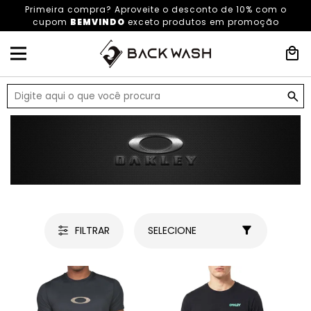
Primeira compra? Aproveite o desconto de 10% com o
cupom
BEMVINDO
exceto produtos em promoção
HOME
OAKLEY
FILTRAR
SELECIONE