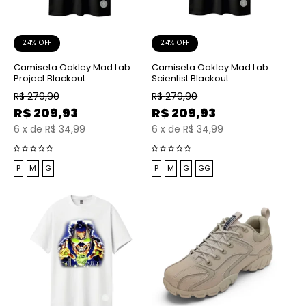
24% OFF
24% OFF
Camiseta Oakley Mad Lab
Camiseta Oakley Mad Lab
Project Blackout
Scientist Blackout
R$
279,90
R$
279,90
R$
209,93
R$
209,93
6
x
de
R$ 34,99
6
x
de
R$ 34,99
P
M
G
P
M
G
GG