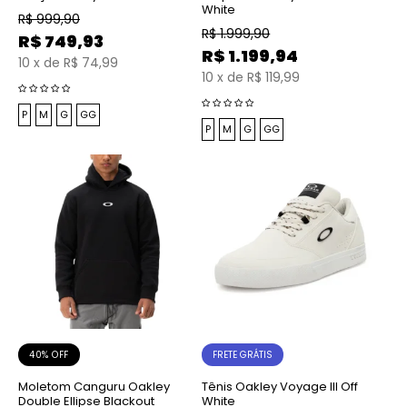
White
R$
999,90
R$
1.999,90
R$
749,93
R$
1.199,94
10
x
de
R$ 74,99
10
x
de
R$ 119,99
P
M
G
GG
P
M
G
GG
40% OFF
FRETE GRÁTIS
Moletom Canguru Oakley
Tênis Oakley Voyage III Off
Double Ellipse Blackout
White