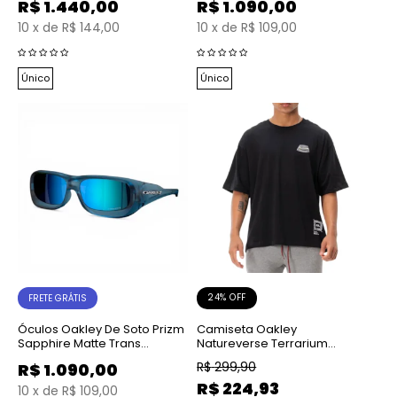
R$
1.440,00
R$
1.090,00
10
x
de
R$ 144,00
10
x
de
R$ 109,00
Único
Único
24% OFF
FRETE GRÁTIS
Óculos Oakley De Soto Prizm
Camiseta Oakley
Sapphire Matte Trans
Natureverse Terrarium
Stonewash
Blackout
R$
299,90
R$
1.090,00
R$
224,93
10
x
de
R$ 109,00