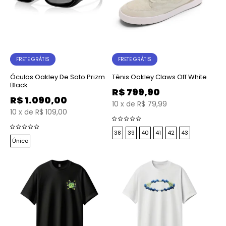
FRETE GRÁTIS
FRETE GRÁTIS
Óculos Oakley De Soto Prizm
Tênis Oakley Claws Off White
Black
R$
799,90
R$
1.090,00
10
x
de
R$ 79,99
10
x
de
R$ 109,00
38
39
40
41
42
43
Único