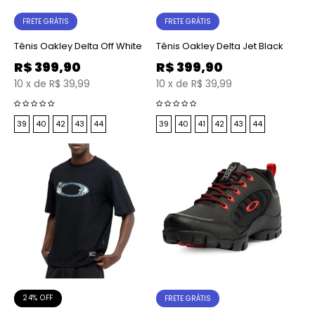
FRETE GRÁTIS
FRETE GRÁTIS
Tênis Oakley Delta Off White
Tênis Oakley Delta Jet Black
R$
399,90
R$
399,90
10
x
de
R$ 39,99
10
x
de
R$ 39,99
39
40
42
43
44
39
40
41
42
43
44
24% OFF
FRETE GRÁTIS