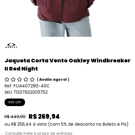
Jaqueta Corta Vento Oakley Windbreaker
II Red Night
(
Avalie agora!
)
Ref:
FOA407290-40C
SKU 713379220011752
40% OFF
R$ 269,94
R$ 449,90
ou
R$ 256,44
à vista
(com 5% de desconto no Boleto e Pix)
Consulte frete e prazo de entrega