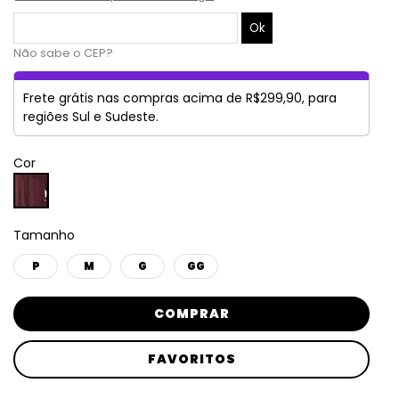
Não sabe o CEP?
Frete grátis nas compras acima de R$299,90, para
regiões Sul e Sudeste.
Cor
Tamanho
P
M
G
GG
COMPRAR
FAVORITOS