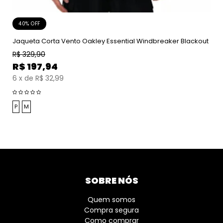
40% OFF
Jaqueta Corta Vento Oakley Essential Windbreaker Blackout
R$
329,90
R$
197,94
6
x
de
R$ 32,99
P
M
SOBRE NÓS
Quem somos
Compra segura
Como comprar