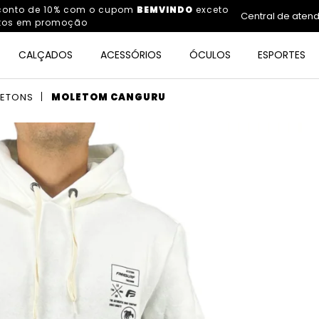
sconto de 10% com o cupom
BEMVINDO
exceto
Central de aten
tos em promoção
CALÇADOS
ACESSÓRIOS
ÓCULOS
ESPORTES
ETONS
MOLETOM CANGURU