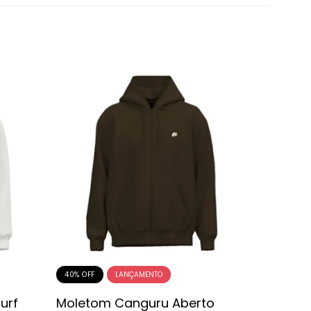
40% OFF
40% OFF
urf
Moletom Canguru Aberto
Moleto