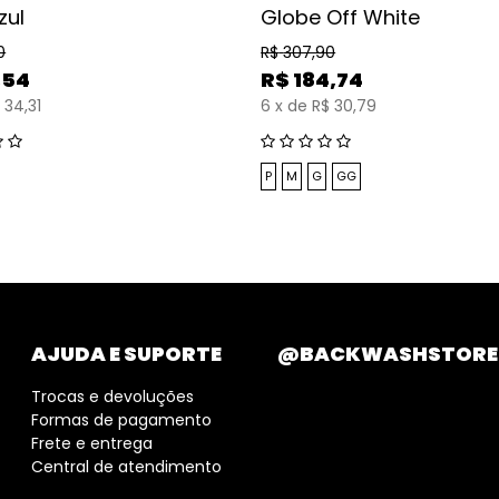
zul
Globe Off White
0
R$
307,90
,54
R$
184,74
 34,31
6
x
de
R$ 30,79
P
M
G
GG
AJUDA E SUPORTE
@BACKWASHSTORE
Trocas e devoluções
Formas de pagamento
Frete e entrega
Central de atendimento