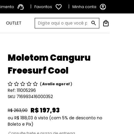
support_agent
|
favorite_border
|
account_circle
dimento
Favoritos
Minha conta
OUTLET
Moletom Canguru
Freesurf Cool
(
Avalie agora!
)
Ref:
111005296
SKU 716993416000352
R$ 197,93
R$ 263,90
ou
R$ 188,03
à vista
(com 5% de desconto no
Boleto e Pix)
Consulte frete e prazo de entrega