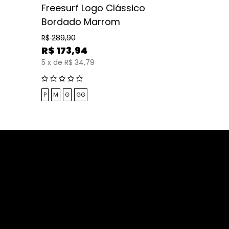
Freesurf Logo Clássico
Freesur
Bordado Marrom
Bordado
R$
289,90
R$
289,90
R$
173,94
R$
173,
5
x
de
R$ 34,79
5
x
de
R$ 
P
M
G
GG
M
G
GG