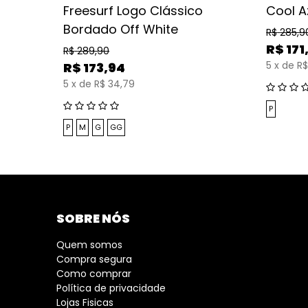
Freesurf Logo Clássico
Cool A
Bordado Off White
R$
285,9
R$
171
R$
289,90
5
x
de
R$
R$
173,94
5
x
de
R$ 34,79
P
P
M
G
GG
SOBRE NÓS
Quem somos
Compra segura
Como comprar
Política de privacidade
Lojas Fisicas