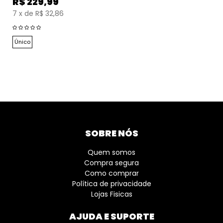
R$
229,99
7
x
de
R$ 32,86
Único
SOBRE NÓS
Quem somos
Compra segura
Como comprar
Política de privacidade
Lojas Fisicas
AJUDA E SUPORTE