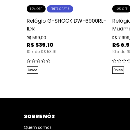
10% OFF
12% OFF
FRETE GRÁTIS
ity
Relógio G-SHOCK DW-6900RL-
Relógi
R
1DR
Mudma
R$
599,00
R$
7.999
R$
539,10
R$
6.
10
x
de
R$ 53,91
10
x
de
R
Único
Único
SOBRE NÓS
Quem somos