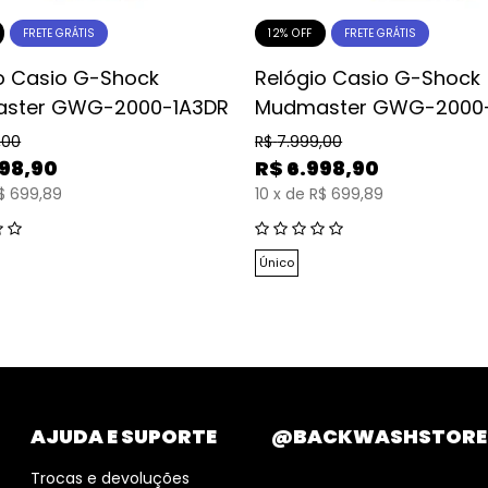
12% OFF
FRETE GRÁTIS
FRETE GRÁTIS
o Casio G-Shock
Relógio Casio G-Shock
ster GWG-2000-1A3DR
Mudmaster GWG-2000-
,00
R$
7.999,00
998,90
R$
6.998,90
$ 699,89
10
x
de
R$ 699,89
Único
AJUDA E SUPORTE
@BACKWASHSTORE
Trocas e devoluções