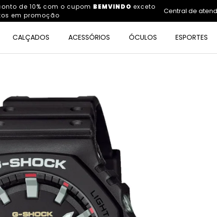
sconto de 10% com o cupom
BEMVINDO
exceto
Central de aten
tos em promoção
CALÇADOS
ACESSÓRIOS
ÓCULOS
ESPORTES