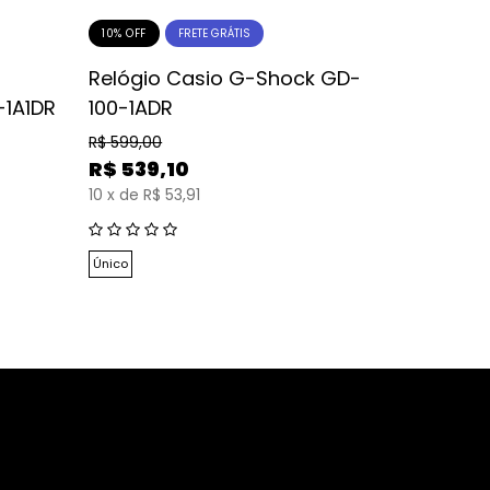
10% OFF
16% OFF
FRETE GRÁTIS
Relógio Casio G-Shock GD-
Relógio
1A1DR
100-1ADR
5600UE
R$
599,00
R$
599,00
R$
539,10
R$
499
10
x
de
R$ 53,91
10
x
de
R$
Único
Único