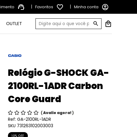
support_agent
|
favorite_border
|
account_circle
dimento
Favoritos
Minha conta
OUTLET
Relógio G-SHOCK GA-
2100RL-1ADR Carbon
Core Guard
(
Avalie agora!
)
Ref:
GA-2100RL-1ADR
SKU 731263102003003
10% OFF