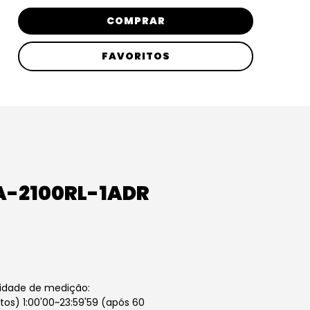
COMPRAR
FAVORITOS
A-2100RL-1ADR
idade de medição:
os) 1:00'00~23:59'59 (após 60