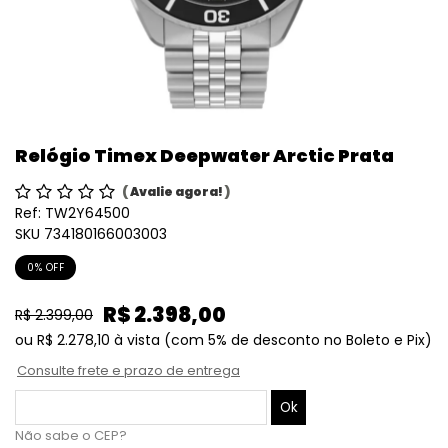
Relógio Timex Deepwater Arctic Prata
(
Avalie agora!
)
Ref:
TW2Y64500
SKU 734180166003003
0% OFF
R$ 2.398,00
R$ 2.399,00
ou
R$ 2.278,10
à vista
(com 5% de desconto no Boleto e Pix)
Consulte frete e prazo de entrega
Não sabe o CEP?