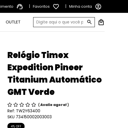
support_agent
|
favorite_border
|
account_circle
dimento
Favoritos
Minha conta
OUTLET
Relógio Timex
Expedition Pineer
Titanium Automático
GMT Verde
(
Avalie agora!
)
Ref:
TW2Y63400
SKU 734150002003003
4% OFF