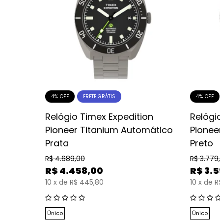
4% OFF
4% OFF
FRETE GRÁTIS
ntal
Relógio Timex Expedition
Relógi
Pioneer Titanium Automático
Pionee
Prata
Preto
R$
4.689,00
R$
3.779
R$
4.458,00
R$
3.
10
x
de
R$ 445,80
10
x
de
R
Único
Único