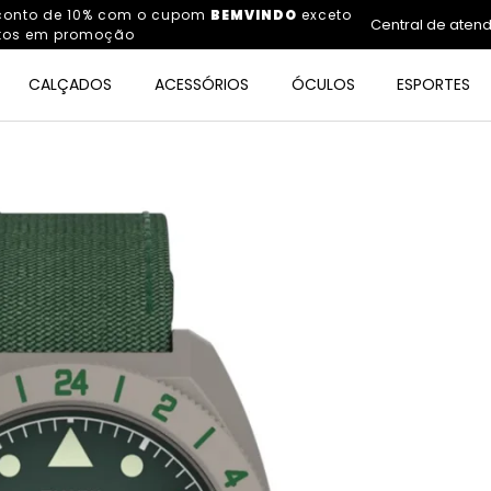
sconto de 10% com o cupom
BEMVINDO
exceto
Central de aten
tos em promoção
CALÇADOS
ACESSÓRIOS
ÓCULOS
ESPORTES