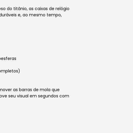
o do titânio, as caixas de relógio
duráveis ​​e, ao mesmo tempo,
oesferas
ompletos)
mover as barras de mola que
enove seu visual em segundos com