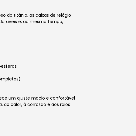
o do titânio, as caixas de relógio
duráveis ​​e, ao mesmo tempo,
oesferas
ompletos)
erece um ajuste macio e confortável
, ao calor, à corrosão e aos raios