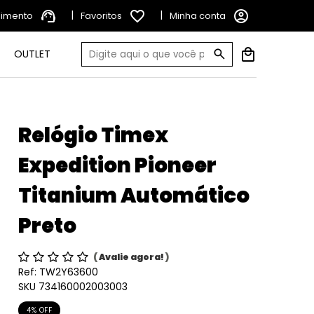
support_agent
|
favorite_border
|
account_circle
dimento
Favoritos
Minha conta
OUTLET
Relógio Timex
Expedition Pioneer
Titanium Automático
Preto
(
Avalie agora!
)
Ref:
TW2Y63600
SKU 734160002003003
4% OFF