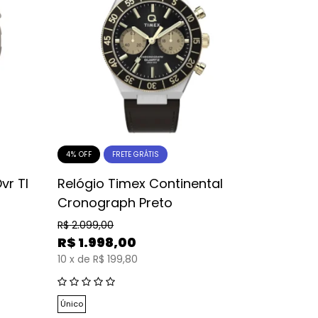
4% OFF
20% OFF
FRETE GRÁTIS
vr TI
Relógio Timex Continental
Relógio
Cronograph Preto
Shock X
R$
2.099,00
R$
679,00
R$
1.998,00
R$
543
10
x
de
R$ 199,80
10
x
de
R$ 
Único
Único