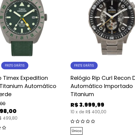
FRETE GRÁTIS
FRETE GRÁTIS
o Timex Expedition
Relógio Rip Curl Recon D
 Titanium Automático
Automático Importado
erde
Titanium
,00
R$
3.999,99
998,00
10
x
de
R$ 400,00
$ 499,80
Único