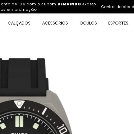
sconto de 10% com o cupom
BEMVINDO
exceto
Central de aten
tos em promoção
CALÇADOS
ACESSÓRIOS
ÓCULOS
ESPORTES