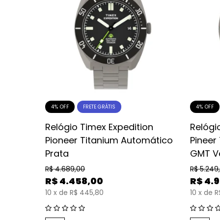
4% OFF
4% OFF
FRETE GRÁTIS
4071
Relógio Timex Expedition
Relógi
Pioneer Titanium Automático
Pineer
Prata
GMT V
R$
4.689,00
R$
5.249
R$
4.458,00
R$
4.
10
x
de
R$ 445,80
10
x
de
R