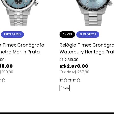
5% OFF
FRETE GRÁTIS
FRETE GRÁTIS
o Timex Cronógrafo
Relógio Timex Cronógr
etro Marlin Prata
Waterbury Heritage Pra
,00
R$
2.819,00
98,00
R$
2.678,00
$ 199,80
10
x
de
R$ 267,80
Único