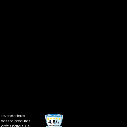
s revendedores
os nossos produtos
grátis para sul e