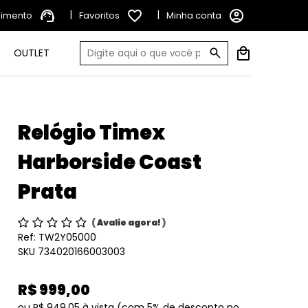
support_agent
|
favorite_border
|
account_circle
dimento
Favoritos
Minha conta
OUTLET
Relógio Timex
Harborside Coast
Prata
(
Avalie agora!
)
Ref:
TW2Y05000
SKU 734020166003003
R$ 999,00
ou
R$ 949,05
à vista
(com 5% de desconto no