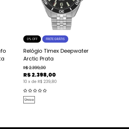
0% OFF
0% OFF
FRETE GRÁTIS
afo
Relógio Timex Deepwater
Relógio
ta
Arctic Prata
Arctic P
R$
2.399,00
R$
2.399,0
R$
2.398,00
R$
2.39
10
x
de
R$ 239,80
10
x
de
R$
Único
Único