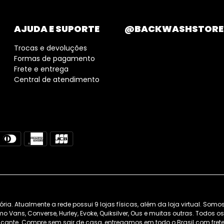
AJUDA E SUPORTE
@BACKWASHSTORE
Trocas e devoluções
Formas de pagamento
Frete e entrega
Central de atendimento
. Atualmente a rede possui 9 lojas físicas, além da loja virtual. Somo
 Vans, Converse, Hurley, Evoke, Quiksilver, Ous e muitas outras. Todos 
cante. Compre sem sair de casa, entregamos em todo o Brasil com frete 