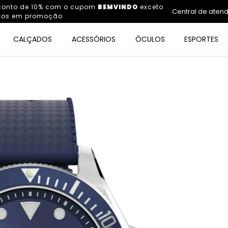
sconto de 10% com o cupom
BEMVINDO
exceto
Central de aten
tos em promoção
CALÇADOS
ACESSÓRIOS
ÓCULOS
ESPORTES