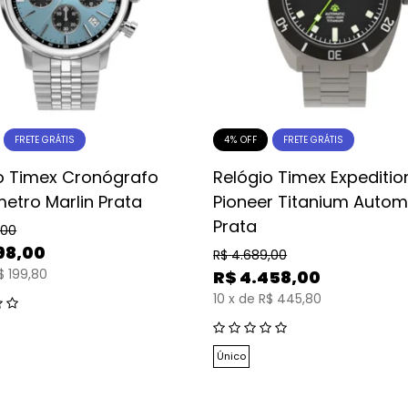
4% OFF
FRETE GRÁTIS
FRETE GRÁTIS
o Timex Cronógrafo
Relógio Timex Expeditio
etro Marlin Prata
Pioneer Titanium Autom
Prata
,00
98,00
R$
4.689,00
$ 199,80
R$
4.458,00
10
x
de
R$ 445,80
Único