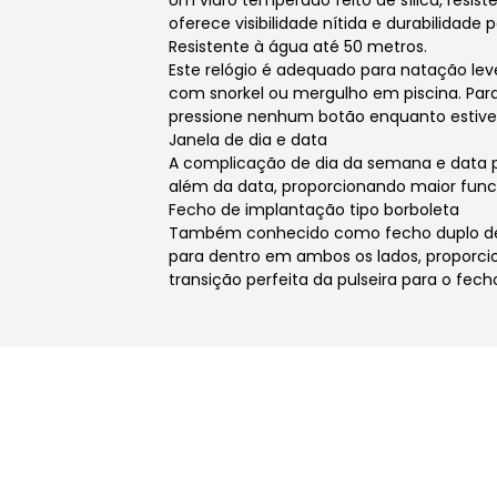
Um vidro temperado feito de sílica, resiste
oferece visibilidade nítida e durabilidade p
Resistente à água até 50 metros.
Este relógio é adequado para natação le
com snorkel ou mergulho em piscina. Para
pressione nenhum botão enquanto estive
Janela de dia e data
A complicação de dia da semana e data pe
além da data, proporcionando maior funci
Fecho de implantação tipo borboleta
Também conhecido como fecho duplo de 
para dentro em ambos os lados, proporc
transição perfeita da pulseira para o fec