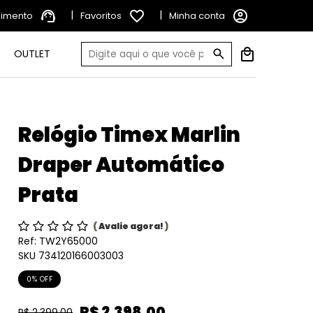
support_agent
|
favorite_border
|
account_circle
dimento
Favoritos
Minha conta
OUTLET
Relógio Timex Marlin
Draper Automático
Prata
(
Avalie agora!
)
Ref:
TW2Y65000
SKU 734120166003003
0% OFF
R$ 2.398,00
R$ 2.399,00