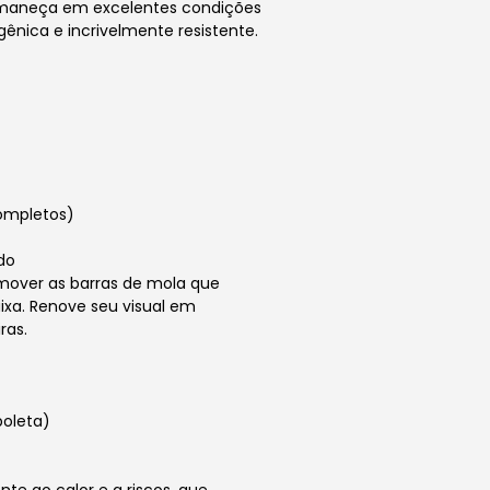
rmaneça em excelentes condições
gênica e incrivelmente resistente.
ompletos)
do
mover as barras de mola que
ixa. Renove seu visual em
ras.
boleta)