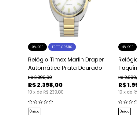
0% OFF
4% OFF
FRETE GRÁTIS
nograph
Relógio Timex Marlin Draper
Relógi
Automático Prata Dourado
Taquím
R$
2.399,00
R$
2.099
R$
2.398,00
R$
1.9
10
x
de
R$ 239,80
10
x
de
R
Único
Único