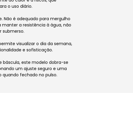
nte ao calor e a riscos, que
ara o uso diário.
ve. Não é adequado para mergulho
 manter a resistência à água, não
r submerso.
rmite visualizar o dia da semana,
onalidade e sofisticação.
báscula, este modelo dobra-se
ionando um ajuste seguro e uma
ho quando fechado no pulso.