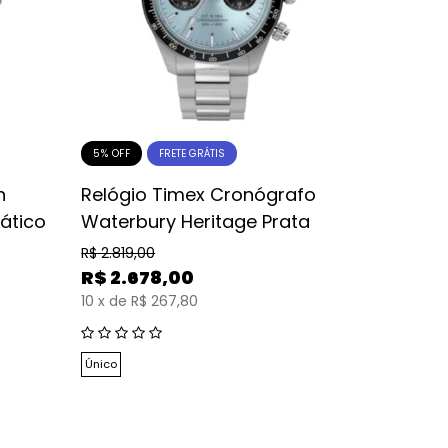
5% OFF
0% OFF
FRETE GRÁTIS
n
Relógio Timex Cronógrafo
Relógio
ático
Waterbury Heritage Prata
Arctic P
R$
2.819,00
R$
2.399,0
R$
2.678,00
R$
2.39
10
x
de
R$ 267,80
10
x
de
R$
Único
Único