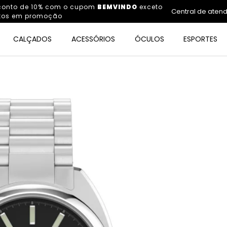
sconto de 10% com o cupom
BEMVINDO
exceto
Central de aten
tos em promoção
CALÇADOS
ACESSÓRIOS
ÓCULOS
ESPORTES