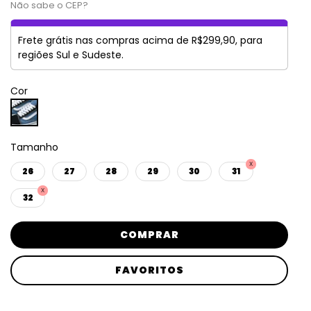
Não sabe o CEP?
Frete grátis nas compras acima de R$299,90, para
regiões Sul e Sudeste.
Cor
Tamanho
26
27
28
29
30
31
32
COMPRAR
FAVORITOS