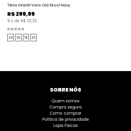
Tênis Infantil Vans Old Skool Navy
R$
299,99
9
x
de
R$ 33,33
24
25
18
23
SOBRE NÓS
Quem somos
Compra segura
Como comprar
Política de privacidade
Lojas Fisicas