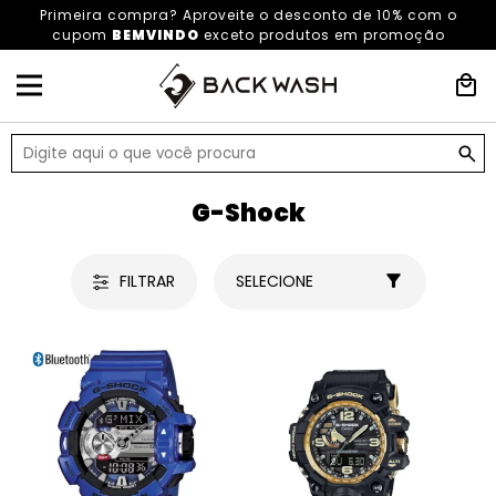
Primeira compra? Aproveite o desconto de 10% com o
cupom
BEMVINDO
exceto produtos em promoção
HOME
ACESSÓRIOS
RELÓGIOS
G-SHOCK
G-Shock
FILTRAR
SELECIONE