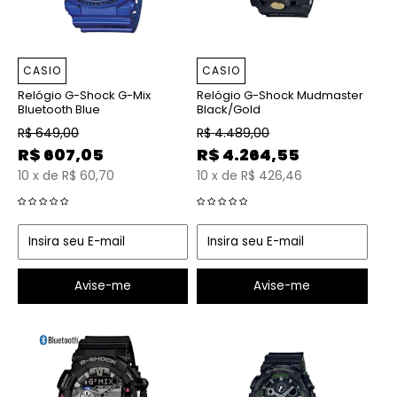
CASIO
CASIO
Relógio G-Shock G-Mix
Relógio G-Shock Mudmaster
Bluetooth Blue
Black/Gold
R$
649,00
R$
4.489,00
R$
607,05
R$
4.264,55
10
x
de
R$ 60,70
10
x
de
R$ 426,46