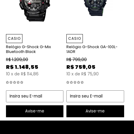
CASIO
CASIO
Relógio G-Shock G-Mix
Relógio G-Shock GA-100L-
Bluetooth Black
1ADR
R$
1.209,00
R$
799,00
R$
1.148,55
R$
759,05
10
x
de
R$ 114,86
10
x
de
R$ 75,90