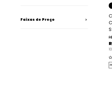
C
Faixas de Preço
C
S
R
R
10
P