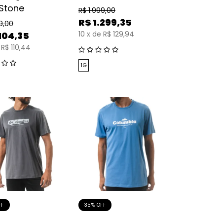
 Stone
R$
1.999,00
R$
1.299,35
9,00
10
x
de
R$ 129,94
.104,35
R$ 110,44
1G
FF
35% OFF