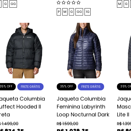
M
G
GG
M
G
P
M
G
GG
1G
35% OFF
35% OFF
35% O
FRETE GRÁTIS
FRETE GRÁTIS
aqueta Columbia
Jaqueta Columbia
Jaqu
uffect Hooded II
Feminina Labyrinth
Masc
reta
Loop Nocturnal Dark
Lite I
$
1.499,00
R$
1.599,00
R$
1.39
$
974,35
R$
1.039,35
R$
9