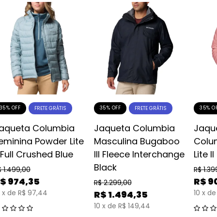
35% OFF
35% OFF
35% O
FRETE GRÁTIS
FRETE GRÁTIS
aqueta Columbia
Jaqueta Columbia
Jaqu
eminina Powder Lite
Masculina Bugaboo
Colu
I Full Crushed Blue
III Fleece Interchange
Lite I
Black
$
1.499,00
R$
1.39
$
974,35
R$
9
R$
2.299,00
x
de
R$ 97,44
10
x
de
R$
1.494,35
10
x
de
R$ 149,44