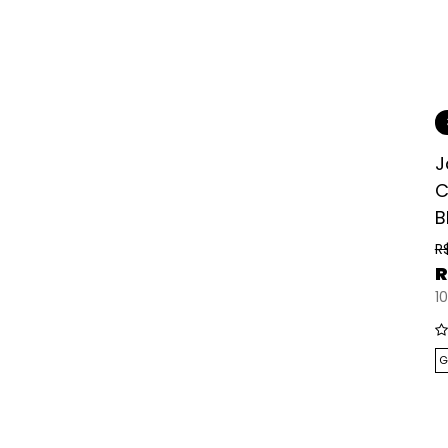
J
C
B
R
R
10
G