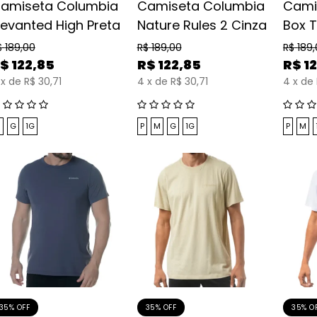
amiseta Columbia
Camiseta Columbia
Cami
levanted High Preta
Nature Rules 2 Cinza
Box T
$
189,00
R$
189,00
R$
189
$
122,85
R$
122,85
R$
1
x
de
R$ 30,71
4
x
de
R$ 30,71
4
x
de
M
G
1G
P
M
G
1G
P
M
35% OFF
35% OFF
35% O