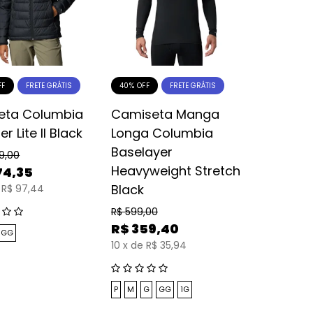
FF
40% OFF
FRETE GRÁTIS
FRETE GRÁTIS
eta Columbia
Camiseta Manga
r Lite II Black
Longa Columbia
Baselayer
99,00
Heavyweight Stretch
74,35
Black
R$ 97,44
R$
599,00
R$
359,40
GG
10
x
de
R$ 35,94
P
M
G
GG
1G