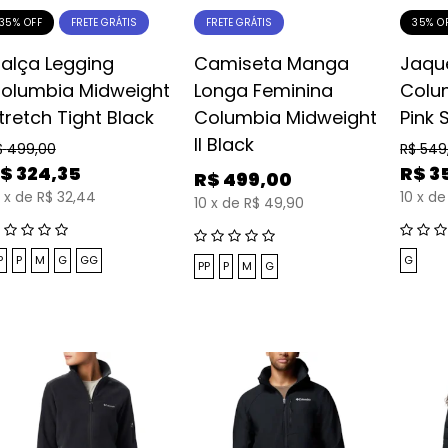
35% OFF
35% O
FRETE GRÁTIS
FRETE GRÁTIS
alça Legging
Camiseta Manga
Jaqu
olumbia Midweight
Longa Feminina
Colum
tretch Tight Black
Columbia Midweight
Pink 
II Black
$
499,00
R$
549
$
324,35
R$
3
R$
499,00
x
de
R$ 32,44
10
x
de
10
x
de
R$ 49,90
P
P
M
G
GG
G
PP
P
M
G