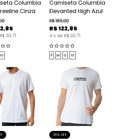
seta Columbia
Camiseta Columbia
reeline Cinza
Elevanted High Azul
,00
R$
189,00
22,85
R$
122,85
R$ 30,71
4
x
de
R$ 30,71
1G
P
M
G
1G
FF
35% OFF