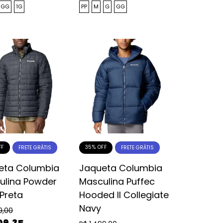
GG
1G
PP
M
G
GG
FF
35% OFF
FRETE GRÁTIS
FRETE GRÁTIS
eta Columbia
Jaqueta Columbia
ulina Powder
Masculina Puffec
I Preta
Hooded II Collegiate
Navy
9,00
09,35