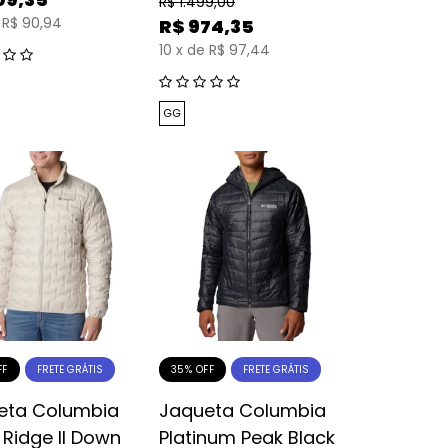
R$
1.499,00
R$ 90,94
R$
974,35
10
x
de
R$ 97,44
GG
FF
35% OFF
FRETE GRÁTIS
FRETE GRÁTIS
eta Columbia
Jaqueta Columbia
 Ridge II Down
Platinum Peak Black