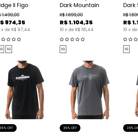
idge II Figo
Dark Mountain
Dark
$
1.499,00
R$
1.699,00
R$
1.69
$
974,35
R$
1.104,35
R$
1
x
de
R$ 97,44
10
x
de
R$ 110,44
10
x
de
G
1G
1G
1G
35% OFF
35% OFF
35% O