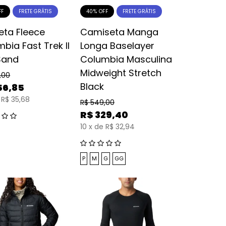
FF
40% OFF
FRETE GRÁTIS
FRETE GRÁTIS
eta Fleece
Camiseta Manga
bia Fast Trek II
Longa Baselayer
Sand
Columbia Masculina
Midweight Stretch
,00
Black
56,85
R$ 35,68
R$
549,00
R$
329,40
10
x
de
R$ 32,94
P
M
G
GG