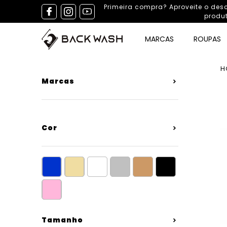
Primeira compra? Aproveite o de
produ
MARCAS
ROUPAS
H
Marcas
Cor
azul
bege
branco
cinza
marrom
preto
(5)
(2)
(5)
(4)
(2)
(16)
rosa
(3)
Tamanho