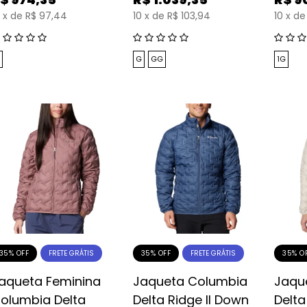
x
de
R$ 97,44
10
x
de
R$ 103,94
10
x
de
G
GG
1G
35% OFF
35% OFF
35% O
FRETE GRÁTIS
FRETE GRÁTIS
aqueta Feminina
Jaqueta Columbia
Jaqu
olumbia Delta
Delta Ridge II Down
Delta