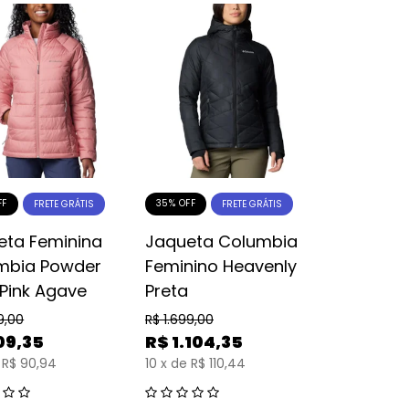
FF
35% OFF
FRETE GRÁTIS
FRETE GRÁTIS
eta Feminina
Jaqueta Columbia
mbia Powder
Feminino Heavenly
I Pink Agave
Preta
9,00
R$
1.699,00
09,35
R$
1.104,35
R$ 90,94
10
x
de
R$ 110,44