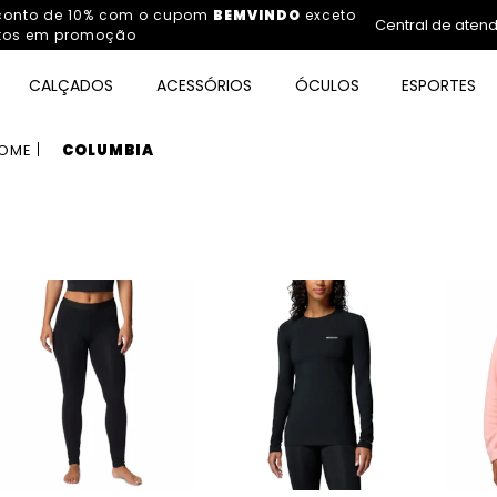
sconto de 10% com o cupom
BEMVINDO
exceto
Central de aten
tos em promoção
CALÇADOS
ACESSÓRIOS
ÓCULOS
ESPORTES
OME
COLUMBIA