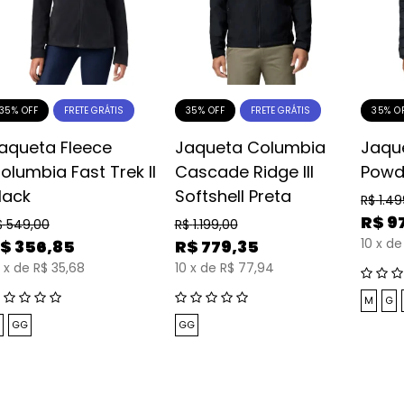
35% OFF
35% OFF
35% O
FRETE GRÁTIS
FRETE GRÁTIS
aqueta Fleece
Jaqueta Columbia
Jaqu
olumbia Fast Trek II
Cascade Ridge III
Powde
lack
Softshell Preta
R$
1.4
R$
9
$
549,00
R$
1.199,00
10
x
de
$
356,85
R$
779,35
x
de
R$ 35,68
10
x
de
R$ 77,94
M
G
GG
GG