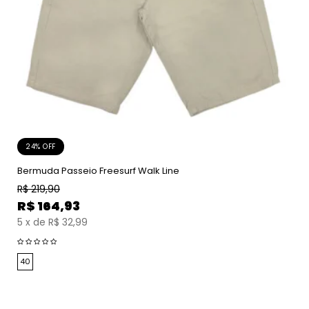
24% OFF
Bermuda Passeio Freesurf Walk Line
R$
219,90
R$
164,93
5
x
de
R$ 32,99
40