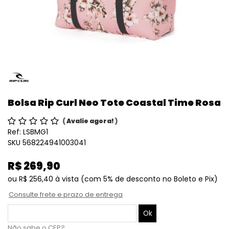
Bolsa Rip Curl Neo Tote Coastal Time Rosa
(
Avalie agora!
)
Ref:
LSBMG1
SKU 568224941003041
R$ 269,90
ou
R$ 256,40
à vista
(com 5% de desconto no Boleto e Pix)
Consulte frete e prazo de entrega
Não sabe o CEP?