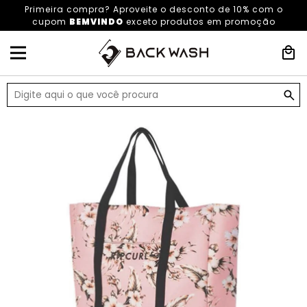
Primeira compra? Aproveite o desconto de 10% com o
cupom
BEMVINDO
exceto produtos em promoção
HOME
ACESSÓRIOS
ACESSÓRIOS
BOLSAS