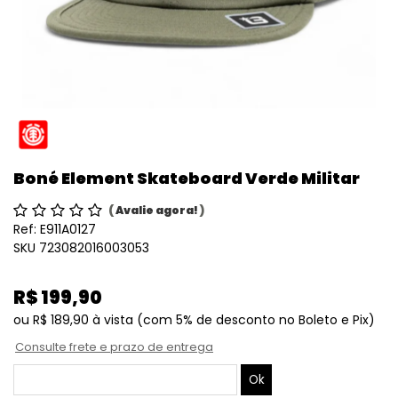
Boné Element Skateboard Verde Militar
(
Avalie agora!
)
Ref:
E911A0127
SKU 723082016003053
R$ 199,90
ou
R$ 189,90
à vista
(com 5% de desconto no Boleto e Pix)
Consulte frete e prazo de entrega