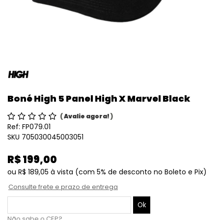
Boné High 5 Panel High X Marvel Black
(
Avalie agora!
)
Ref:
FP079.01
SKU 705030045003051
R$ 199,00
ou
R$ 189,05
à vista
(com 5% de desconto no Boleto e Pix)
Consulte frete e prazo de entrega
Não sabe o CEP?