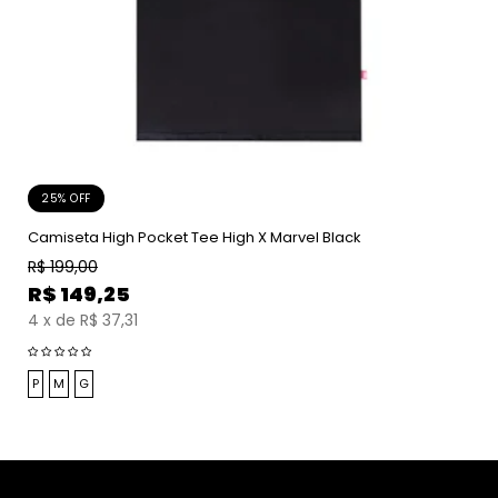
25% OFF
Camiseta High Pocket Tee High X Marvel Black
R$
199,00
R$
149,25
4
x
de
R$ 37,31
P
M
G