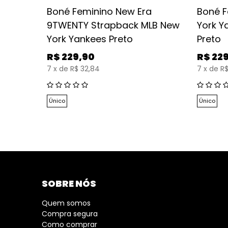
TY New
Boné Feminino New Era
Boné F
9TWENTY Strapback MLB New
York Ya
York Yankees Preto
Preto
R$
229,90
R$
22
7
x
de
R$ 32,84
7
x
de
R$
Único
Único
SOBRE NÓS
Quem somos
Compra segura
Como comprar