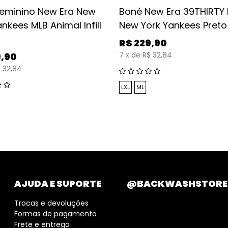
eminino New Era New
Boné New Era 39THIRTY
nkees MLB Animal Infill
New York Yankees Preto
R$
229,90
7
x
de
R$ 32,84
9,90
 32,84
LXL
ML
AJUDA E SUPORTE
@BACKWASHSTORE
Trocas e devoluções
Formas de pagamento
Frete e entrega