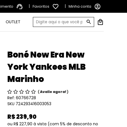
support_agent
|
favorite_border
|
account_circle
dimento
Favoritos
Minha conta
OUTLET
Boné New Era New
York Yankees MLB
Marinho
(
Avalie agora!
)
Ref:
60766728
SKU 724293416003053
R$ 239,90
ou
R$ 227,90
à vista
(com 5% de desconto no