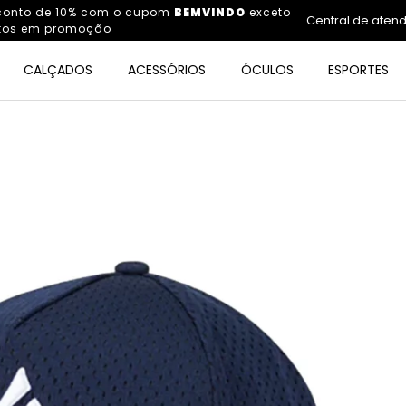
sconto de 10% com o cupom
BEMVINDO
exceto
Central de aten
tos em promoção
CALÇADOS
ACESSÓRIOS
ÓCULOS
ESPORTES