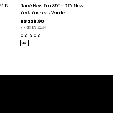
FRETE GRÁT
 MLB
Boné New Era 39THIRTY New
York Yankees Verde
Boné Ne
York Ya
R$
229,90
7
x
de
R$ 32,84
R$
329
10
x
de
R$ 
M/G
7-1/4
7-1/