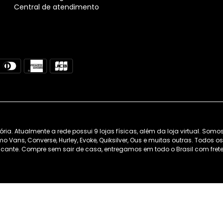
Central de atendimento
. Atualmente a rede possui 9 lojas físicas, além da loja virtual. Somo
 Vans, Converse, Hurley, Evoke, Quiksilver, Ous e muitas outras. Todos 
cante. Compre sem sair de casa, entregamos em todo o Brasil com frete 
BACK WASH - Curitiba/PR - tel 41-30828506 - CNPJ: 21.329.531/0