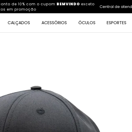
sconto de 10% com o cupom
BEMVINDO
exceto
Central de aten
tos em promoção
CALÇADOS
ACESSÓRIOS
ÓCULOS
ESPORTES