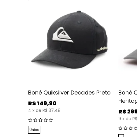
kai
Boné Quiksilver Decades Preto
Boné Q
Herita
R$
149,90
4
x
de
R$ 37,48
R$
29
9
x
de
R$
Único