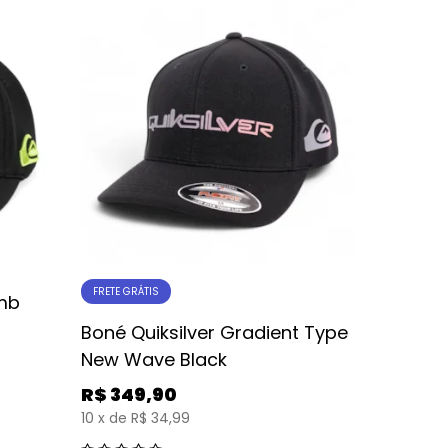
FRETE GRÁTIS
FRETE GRÁT
Emb
Boné Quiksilver Gradient Type
Boné Qu
New Wave Black
New Wa
R$
349,90
R$
349
10
x
de
R$ 34,99
10
x
de
R$