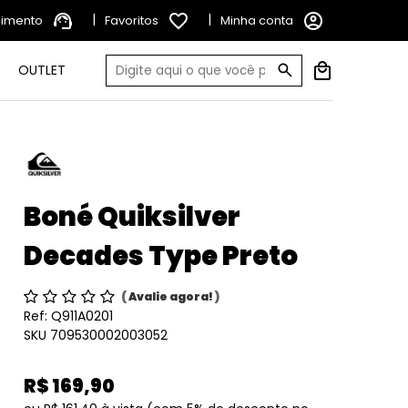
support_agent
|
favorite_border
|
account_circle
dimento
Favoritos
Minha conta
OUTLET
Boné Quiksilver
Decades Type Preto
(
Avalie agora!
)
Ref:
Q911A0201
SKU 709530002003052
R$ 169,90