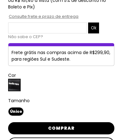
ou
R$ 161,40
à vista
(com 5% de desconto no
Boleto e Pix)
Consulte frete e prazo de entrega
Não sabe o CEP?
Frete grátis nas compras acima de R$299,90,
para regiões Sul e Sudeste.
Cor
Tamanho
Único
COMPRAR