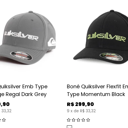
uiksilver Emb Type
Boné Quiksilver Flexfit 
ge Regal Dark Grey
Type Momentum Black
9,90
R$
299,90
 33,32
9
x
de
R$ 33,32