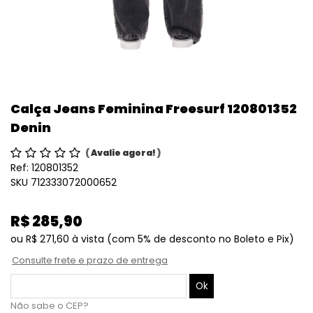
Calça Jeans Feminina Freesurf 120801352
Denin
(
Avalie agora!
)
Ref:
120801352
SKU 712333072000652
R$ 285,90
ou
R$ 271,60
à vista
(com 5% de desconto no Boleto e Pix)
Consulte frete e prazo de entrega
Não sabe o CEP?