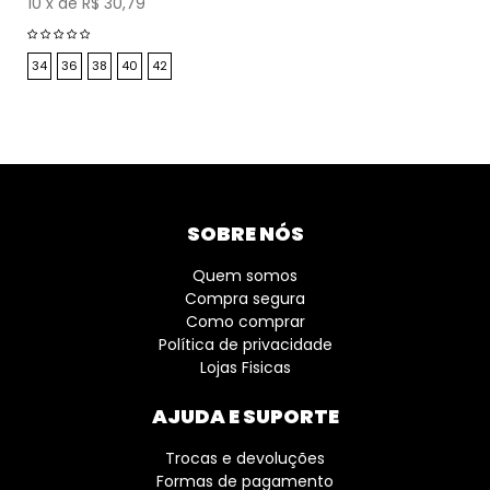
10
x
de
R$ 30,79
34
36
38
40
42
SOBRE NÓS
Quem somos
Compra segura
Como comprar
Política de privacidade
Lojas Fisicas
AJUDA E SUPORTE
Trocas e devoluções
Formas de pagamento