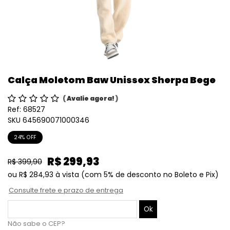
Calça Moletom Baw Unissex Sherpa Bege
(
Avalie agora!
)
Ref:
68527
SKU 645690071000346
24% OFF
R$ 299,93
R$ 399,90
ou
R$ 284,93
à vista
(com 5% de desconto no Boleto e Pix)
Consulte frete e prazo de entrega
Não sabe o CEP?