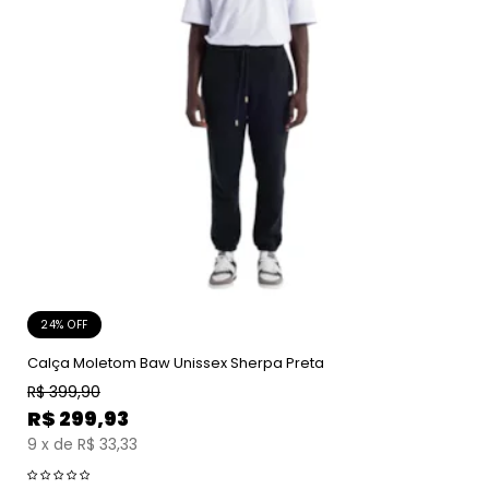
24% OFF
Calça Moletom Baw Unissex Sherpa Preta
R$
399,90
R$
299,93
9
x
de
R$ 33,33