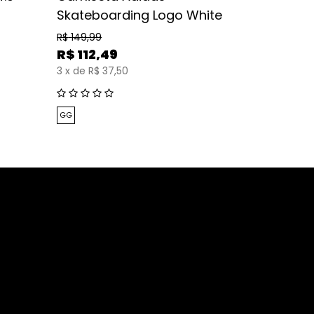
Skateboarding Logo White
Shoes W
White
R$
149,99
R$
112,49
R$
699
3
x
de
R$ 37,50
10
x
de
R$
GG
34
38