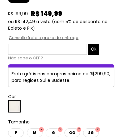
R$ 149,99
R$ 199,99
ou
R$ 142,49
à vista
(com 5% de desconto no
Boleto e Pix)
Consulte frete e prazo de entrega
Não sabe o CEP?
Frete grátis nas compras acima de R$299,90,
para regiões Sul e Sudeste.
Cor
Tamanho
P
M
G
GG
2G