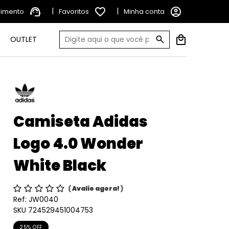
support_agent
|
favorite_border
|
account_circle
dimento
Favoritos
Minha conta
OUTLET
Camiseta Adidas
Logo 4.0 Wonder
White Black
(
Avalie agora!
)
Ref:
JW0040
SKU 724529451004753
25% OFF