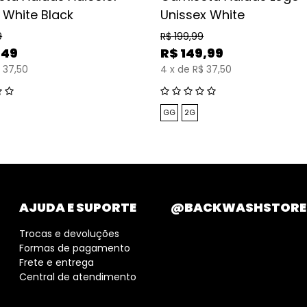
l White Black
Unissex White
9
R$
199,99
,49
R$
149,99
 37,50
4
x
de
R$ 37,50
GG
2G
AJUDA E SUPORTE
@BACKWASHSTORE
Trocas e devoluções
Formas de pagamento
Frete e entrega
Central de atendimento