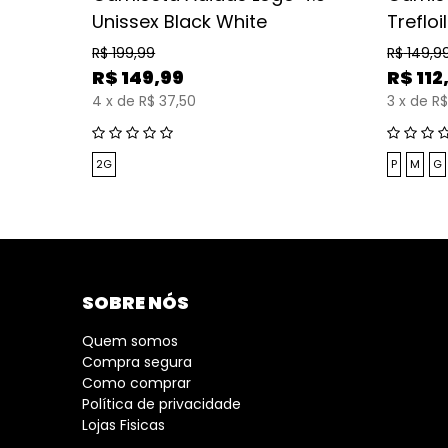
Unissex Black White
Trefloi
R$
199,99
R$
149,9
R$
149,99
R$
112
4
x
de
R$ 37,50
3
x
de
R$
2G
P
M
G
SOBRE NÓS
Quem somos
Compra segura
Como comprar
Política de privacidade
Lojas Fisicas