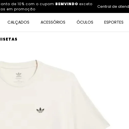
sconto de 10% com o cupom
BEMVINDO
exceto
Central de aten
tos em promoção
CALÇADOS
ACESSÓRIOS
ÓCULOS
ESPORTES
ISETAS