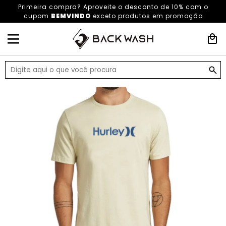
Primeira compra? Aproveite o desconto de 10% com o
cupom
BEMVINDO
exceto produtos em promoção
HOME
ROUPAS
ROUPAS MASCULINAS
CAMISETAS