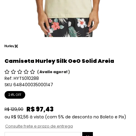
Camiseta Hurley Silk OeO Solid Areia
(
Avalie agora!
)
Ref:
HYTS010288
SKU 648400035000147
24% OFF
R$ 97,43
R$ 129,90
ou
R$ 92,56
à vista
(com 5% de desconto no Boleto e Pix)
Consulte frete e prazo de entrega