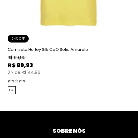
24% OFF
Camiseta Hurley Silk OeO Solid Amarelo
R$
119,90
R$
89,93
2
x
de
R$ 44,96
GG
SOBRE NÓS