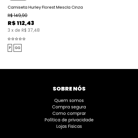
Camiseta Hurley Florest Mescla Cinza
R$
149,90
R$
112,43
3
x
de
R$ 37,48
P
GG
SOBRE NÓS
Quem somos
Compra segura
Como comprar
Política de privacidade
Lojas Fisicas