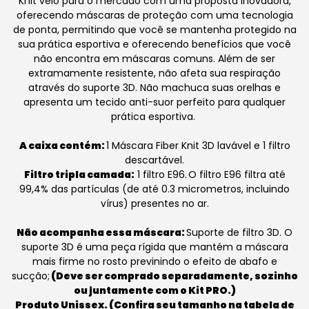
Knit veio para o mercado com uma proposta inovadora,
oferecendo máscaras de proteção com uma tecnologia
de ponta, permitindo que você se mantenha protegido na
sua prática esportiva e oferecendo benefícios que você
não encontra em máscaras comuns. Além de ser
extramamente resistente, não afeta sua respiração
através do suporte 3D. Não machuca suas orelhas e
apresenta um tecido anti-suor perfeito para qualquer
prática esportiva.
A caixa contém:
1 Máscara Fiber Knit 3D lavável e 1 filtro
descartável.
Filtro tripla camada:
1 filtro E96.
O filtro E96 filtra até
99,4% das partículas (de até 0.3 micrometros, incluindo
vírus) presentes no ar.
Não acompanha essa máscara:
Suporte de filtro 3D. O
suporte 3D é uma peça rígida que mantém a máscara
mais firme no rosto previnindo o efeito de abafo e
sucção;
(Deve ser comprado separadamente, sozinho
ou juntamente com o Kit PRO.)
Produto Unissex. (Confira seu tamanho na tabela de