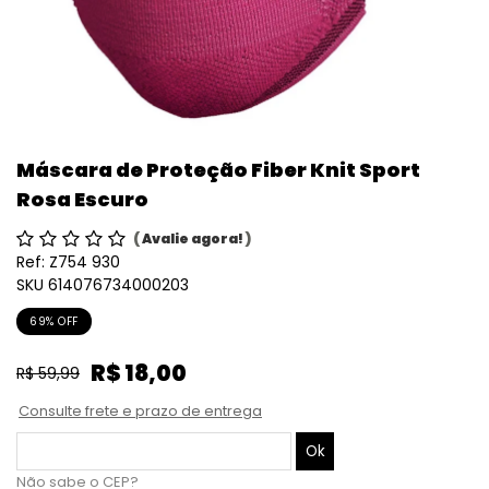
Máscara de Proteção Fiber Knit Sport
Rosa Escuro
(
Avalie agora!
)
Ref:
Z754 930
SKU 614076734000203
69% OFF
R$ 18,00
R$ 59,99
Consulte frete e prazo de entrega
Não sabe o CEP?