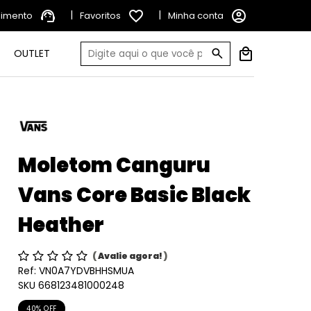
support_agent
|
favorite_border
|
account_circle
dimento
Favoritos
Minha conta
OUTLET
Moletom Canguru
Vans Core Basic Black
Heather
(
Avalie agora!
)
Ref:
VN0A7YDVBHHSMUA
SKU 668123481000248
40% OFF