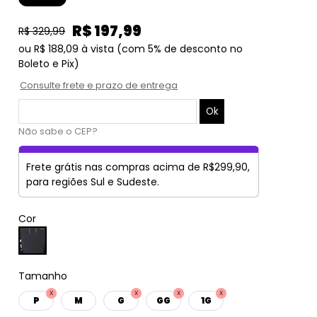
R$ 197,99
R$ 329,99
ou
R$ 188,09
à vista
(com 5% de desconto no
Boleto e Pix)
Consulte frete e prazo de entrega
Não sabe o CEP?
Frete grátis nas compras acima de R$299,90,
para regiões Sul e Sudeste.
Cor
Tamanho
P
M
G
GG
1G