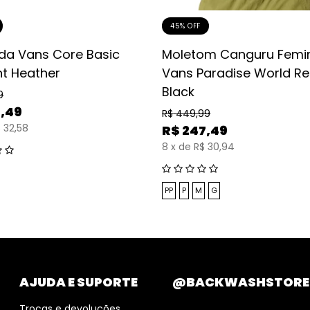
45% OFF
da Vans Core Basic
Moletom Canguru Femi
t Heather
Vans Paradise World Re
Black
9
5,49
R$
449,99
 32,58
R$
247,49
8
x
de
R$ 30,94
PP
P
M
G
AJUDA E SUPORTE
@BACKWASHSTORE
Trocas e devoluções