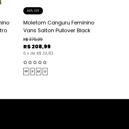
45% OFF
40% OFF
nino
Moletom Canguru Feminino
Moleto
tro
Vans Salton Pullover Black
Classic
Heather
R$
379,99
R$
208,99
R$
369,99
6
x
de
R$ 34,83
R$
221,
7
x
de
R$ 3
PP
P
M
G
G