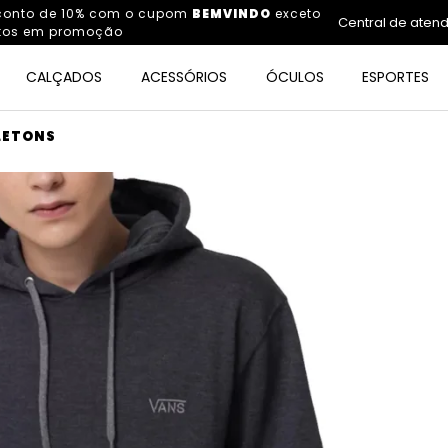
sconto de 10% com o cupom
BEMVINDO
exceto
Central de aten
tos em promoção
CALÇADOS
ACESSÓRIOS
ÓCULOS
ESPORTES
LETONS