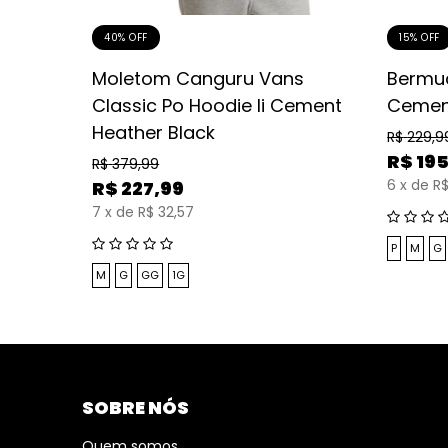
40% OFF
15% OFF
das
Moletom Canguru Vans
Bermu
Classic Po Hoodie Ii Cement
Cemen
Heather Black
R$
229,9
R$
19
R$
379,99
6
x
de
R$
R$
227,99
7
x
de
R$ 32,57
P
M
G
M
G
GG
1G
SOBRE NÓS
Quem somos