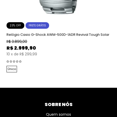
23% OFF
FRETE GRÁTIS
Relógio Casio G-Shock AWM-500D-1ADR Revival Tough Solar
R$
3.899,00
R$
2.999,90
10
x
de
R$ 299,99
Único
SOBRE NÓS
Quem somos