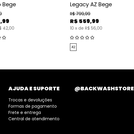
o Bege
Legacy AZ Bege
9
R$
799,99
,99
R$
559,99
$ 42,00
10
x
de
R$ 56,00
42
AJUDA E SUPORTE
@BACKWASHSTORE
Trocas e devoluções
Formas de pagamento
Frete e entrega
Central de atendimento