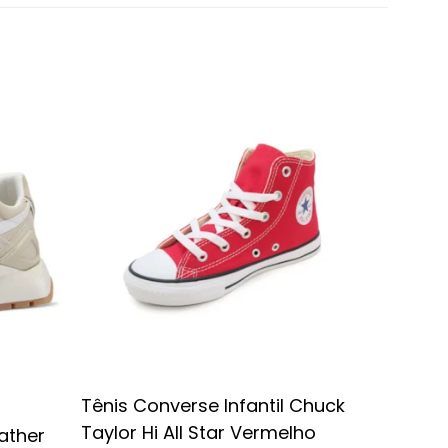
25% OFF
Tênis Converse Infantil Chuck
Taylor Hi All Star Vermelho
ather
Tênis A