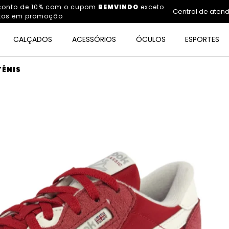
sconto de 10% com o cupom
BEMVINDO
exceto
Central de aten
tos em promoção
CALÇADOS
ACESSÓRIOS
ÓCULOS
ESPORTES
TÊNIS