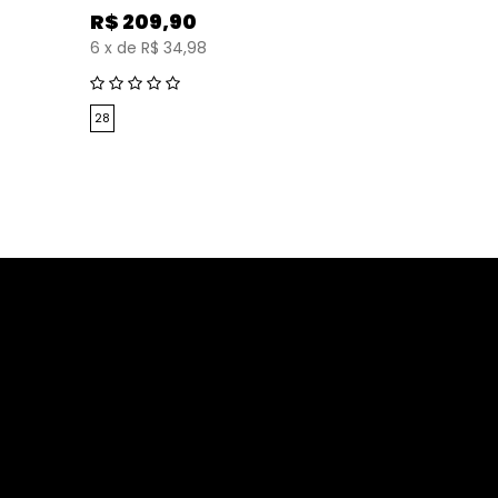
Vermel
R$
209,90
6
x
de
R$ 34,98
R$
399,99
R$
299
9
x
de
R$ 
28
38
39
41