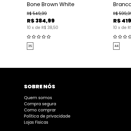
rmelho
Bone Brown White
Branc
R$
549,99
R$
599,9
R$
384,99
R$
419
10
x
de
R$ 38,50
10
x
de
R
35
44
SOBRE NÓS
Quem somos
Compra segura
Como comprar
Política de privacidade
Lojas Fisicas