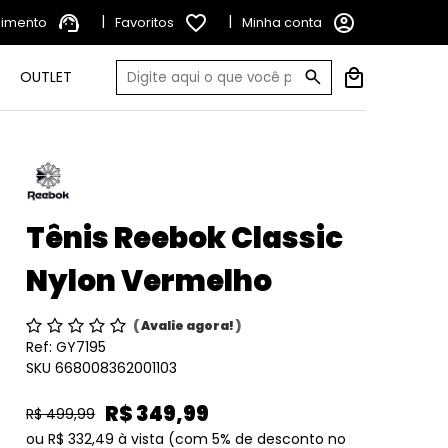
support_agent
|
favorite_border
|
account_circle
dimento
Favoritos
Minha conta
OUTLET
Tênis Reebok Classic
Nylon Vermelho
(
Avalie agora!
)
Ref:
GY7195
SKU 668008362001103
R$ 349,99
R$ 499,99
ou
R$ 332,49
à vista
(com 5% de desconto no