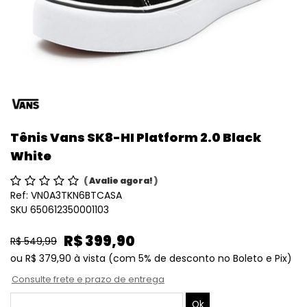
Tênis Vans SK8-HI Platform 2.0 Black
White
(
Avalie agora!
)
Ref:
VN0A3TKN6BTCASA
SKU 650612350001103
R$ 399,90
R$ 549,99
ou
R$ 379,90
à vista
(com 5% de desconto no Boleto e Pix)
Consulte frete e prazo de entrega