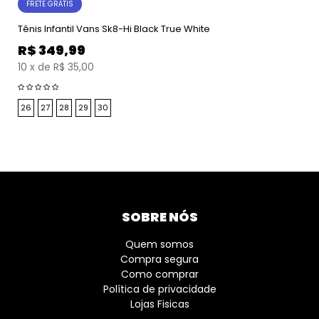
FRETE GRÁTIS
Tênis Infantil Vans Sk8-Hi Black True White
R$
349,99
10
x
de
R$ 35,00
26
27
28
29
30
SOBRE NÓS
Quem somos
Compra segura
Como comprar
Política de privacidade
Lojas Fisicas