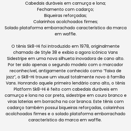
Cabedais duráveis em camurça e lona;
Fechamento com cadarço;
Biqueiras reforçadas;
Colarinhos acolchoados firmes;
Solado plataforma emborrachado característico da marca
em waffle.
O tênis Sk8-Hi foi introduzido em 1978, originalmente
chamado de Style 38 e exibia a agora icônica Vans
Sidestripe em uma nova silhueta inovadora de cano alto.
Por ter sido apenas o segundo modelo com o marcador
reconhecível, antigamente conhecido como “faixa de
jazz”, o Sk8-Hi trouxe um visual totalmente novo à família
Vans. Honrando aquele primeiro lendário cano alto, o tênis
Platform Sk8-Hi é feito com cabedais duráveis em
camurça e lona na cor preta, sidestripe em couro branco e
viras laterias em borracha na cor branca. Este tênis com
cadarço também possui biqueiras reforçadas, colarinhos
acolchoados firmes e o solado plataforma emborrachado
característico da marca em waffle.