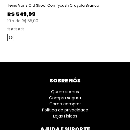
Tênis Vans Old Skool Comfycush Crayola Branco
R$
549,99
10
x
de
R$ 55,00
36
SOBRE NÓS
Quem somos
Compra segura
Como comprar
Política de privacidade
Lojas Fisicas
AJUDA E SUPORTE