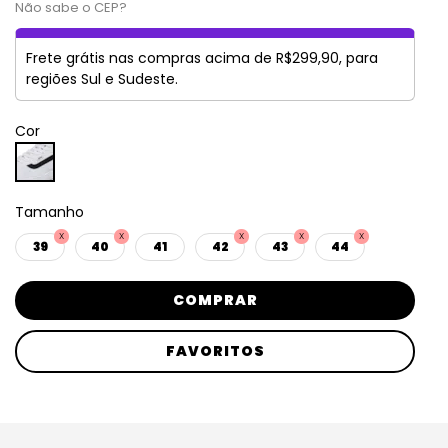
Não sabe o CEP?
Frete grátis nas compras acima de R$299,90, para
regiões Sul e Sudeste.
Cor
Tamanho
39
40
41
42
43
44
COMPRAR
FAVORITOS