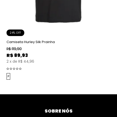
24% OFF
Camiseta Hurley Silk Prainha
R$
119,90
R$
89,93
2
x
de
R$ 44,96
P
SOBRE NÓS