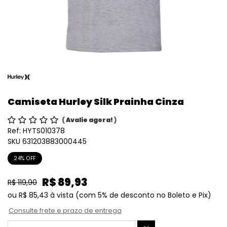
Camiseta Hurley Silk Prainha Cinza
(
Avalie agora!
)
Ref:
HYTS010378
SKU 631203883000445
24% OFF
R$ 89,93
R$ 119,90
ou
R$ 85,43
à vista
(com 5% de desconto no Boleto e Pix)
Consulte frete e prazo de entrega