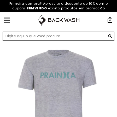
Primeira compra? Aproveite o desconto de 10% com o
cupom
BEMVINDO
exceto produtos em promoção
HOME
ROUPAS
ROUPAS MASCULINAS
CAMISETAS