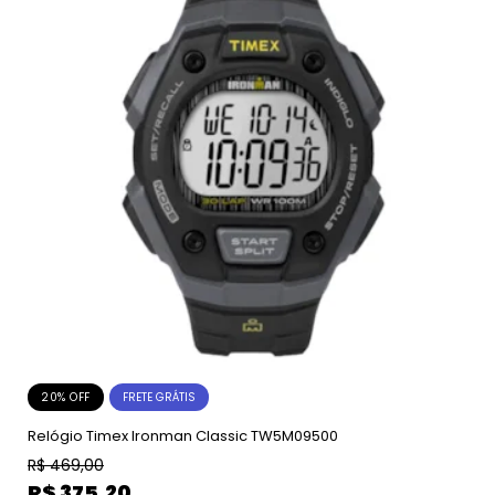
20% OFF
FRETE GRÁTIS
Relógio Timex Ironman Classic TW5M09500
R$
469,00
R$
375,20