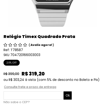
Relógio Timex Quadrado Prata
(
Avalie agora!
)
Ref:
T78587
SKU 704720166003003
20% OFF
R$ 319,20
R$ 399,00
ou
R$ 303,24
à vista
(com 5% de desconto no Boleto e Pix)
Consulte frete e prazo de entrega
Não sabe o CEP?