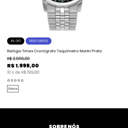
4% OFF
FRETE GRÁTIS
Relógio Timex Cronógrafo Taquímetro Marlin Prata
R$
2.099,00
R$
1.998,00
10
x
de
R$ 199,80
Único
SOBRE NÓS